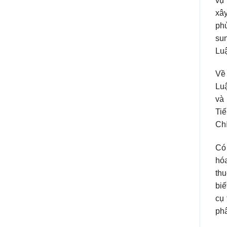
vụ 
xây
phủ
sun
Luậ
Về
Luậ
và 
Tiế
Chí
Có
hóa
thu
biế
cụ 
phâ