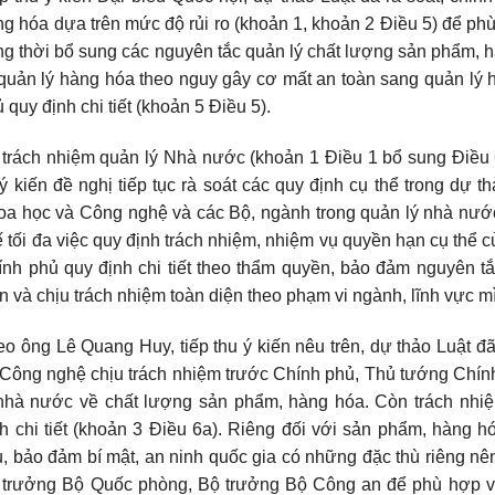
g hóa dựa trên mức độ rủi ro (khoản 1, khoản 2 Điều 5) để phù 
g thời bổ sung các nguyên tắc quản lý chất lượng sản phẩm, 
quản lý hàng hóa theo nguy gây cơ mất an toàn sang quản lý 
 quy định chi tiết (khoản 5 Điều 5).
 trách nhiệm quản lý Nhà nước (khoản 1 Điều 1 bổ sung Điều
ý kiến đề nghị tiếp tục rà soát các quy định cụ thể trong dự 
oa học và Công nghệ và các Bộ, ngành trong quản lý nhà nướ
 tối đa việc quy định trách nhiệm, nhiệm vụ quyền hạn cụ thể 
nh phủ quy định chi tiết theo thẩm quyền, bảo đảm nguyên tắ
n và chịu trách nhiệm toàn diện theo phạm vi ngành, lĩnh vực m
o ông Lê Quang Huy, tiếp thu ý kiến nêu trên, dự thảo Luật đã
Công nghệ chịu trách nhiệm trước Chính phủ, Thủ tướng Chính
 nhà nước về chất lượng sản phẩm, hàng hóa. Còn trách nhi
h chi tiết (khoản 3 Điều 6a). Riêng đối với sản phẩm, hàng h
, bảo đảm bí mật, an ninh quốc gia có những đặc thù riêng nên
 trưởng Bộ Quốc phòng, Bộ trưởng Bộ Công an để phù hợp v