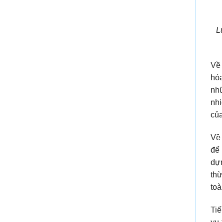
L
Về
hó
nhữ
nhi
của
Về 
để 
dựn
th
toà
Tiế