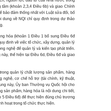
sách, nguồn lực đầu tư của Nhà nước trong
 tâm (khoản 2,3,4 Điều 6b) và giao Chính
để bảo đảm thống nhất với Luật sửa đổi, bổ
i dung về NQI chỉ quy định trong dự thảo
g.
ng hóa (khoản 1 Điều 1 bổ sung Điều 6đ
uy định về việc tổ chức, xây dựng, quản lý
ng nghệ để quản lý và kiến tạo phát triển.
g này, thể hiện tại Điều 6d, Điều 6đ và giao
trong quản lý chất lượng sản phẩm, hàng
nghệ, cơ chế hỗ trợ (tài chính, kỹ thuật,
i dung này, Ủy ban Thường vụ Quốc hội cho
g sản phẩm, hàng hóa là nội dung chi tiết,
ản 5 Điều 6đ) để thực hiện đúng chủ trương
h hoạt trong tổ chức thực hiện.