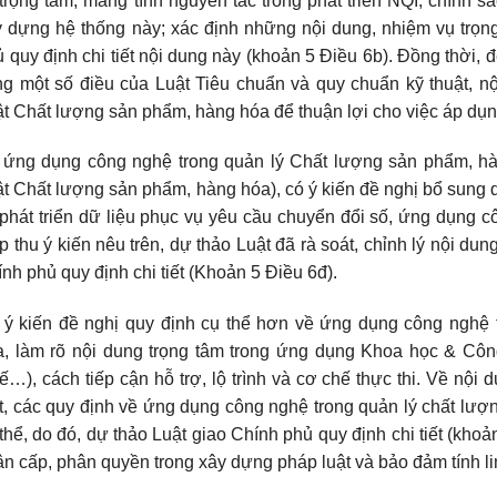
trọng tâm, mang tính nguyên tắc trong phát triển NQI; chính 
 dựng hệ thống này; xác định những nội dung, nhiệm vụ trọng
 quy định chi tiết nội dung này (khoản 5 Điều 6b). Đồng thời, 
g một số điều của Luật Tiêu chuẩn và quy chuẩn kỹ thuật, nộ
t Chất lượng sản phẩm, hàng hóa để thuận lợi cho việc áp dụn
 ứng dụng công nghệ trong quản lý Chất lượng sản phẩm, hà
t Chất lượng sản phẩm, hàng hóa), có ý kiến đề nghị bổ sung q
phát triển dữ liệu phục vụ yêu cầu chuyển đổi số, ứng dụng cô
p thu ý kiến nêu trên, dự thảo Luật đã rà soát, chỉnh lý nội dun
nh phủ quy định chi tiết (Khoản 5 Điều 6đ).
 ý kiến đề nghị quy định cụ thể hơn về ứng dụng công nghệ 
, làm rõ nội dung trọng tâm trong ứng dụng Khoa học & Công 
ế…), cách tiếp cận hỗ trợ, lộ trình và cơ chế thực thi. Về nộ
t, các quy định về ứng dụng công nghệ trong quản lý chất lượn
thể, do đó, dự thảo Luật giao Chính phủ quy định chi tiết (kho
n cấp, phân quyền trong xây dựng pháp luật và bảo đảm tính lin