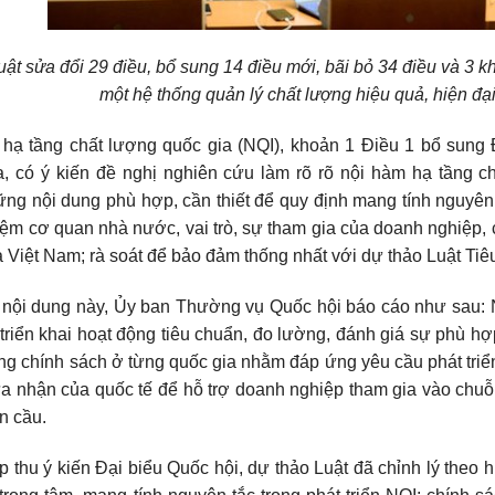
uật sửa đổi 29 điều, bổ sung 14 điều mới, bãi bỏ 34 điều và 3
một hệ thống quản lý chất lượng hiệu quả, hiện đại,
 hạ tầng chất lượng quốc gia (NQI), khoản 1 Điều 1 bổ sung
a, có ý kiến đề nghị nghiên cứu làm rõ rõ nội hàm hạ tầng c
ng nội dung phù hợp, cần thiết để quy định mang tính nguyên t
ệm cơ quan nhà nước, vai trò, sự tham gia của doanh nghiệp, 
 Việt Nam; rà soát để bảo đảm thống nhất với dự thảo Luật Tiê
nội dung này, Ủy ban Thường vụ Quốc hội báo cáo như sau: NQ
triển khai hoạt động tiêu chuẩn, đo lường, đánh giá sự phù hợ
g chính sách ở từng quốc gia nhằm đáp ứng yêu cầu phát triển
ừa nhận của quốc tế để hỗ trợ doanh nghiệp tham gia vào chu
n cầu.
p thu ý kiến Đại biểu Quốc hội, dự thảo Luật đã chỉnh lý theo