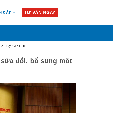
TƯ VẤN NGAY
I ĐÁP
 của Luật CLSPHH
 sửa đổi, bổ sung một