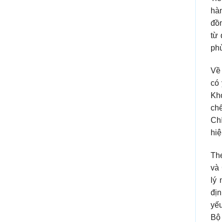
hàn
đồn
từ 
phủ
Về
có 
Kh
chế
Chí
hiệ
The
và 
lý
địn
yếu
Bộ