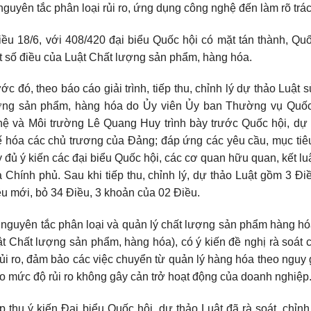
nguyên tắc phân loại rủi ro, ứng dụng công nghệ đến làm rõ tr
ều 18/6, với 408/420 đại biểu Quốc hội có mặt tán thành, Qu
 số điều của Luật Chất lượng sản phẩm, hàng hóa.
ớc đó, theo báo cáo giải trình, tiếp thu, chỉnh lý dự thảo Luật
ợng sản phẩm, hàng hóa do Ủy viên Ủy ban Thường vụ Quốc
ệ và Môi trường Lê Quang Huy trình bày trước Quốc hội, dự t
 hóa các chủ trương của Đảng; đáp ứng các yêu cầu, mục tiêu, s
 đủ ý kiến các đại biểu Quốc hội, các cơ quan hữu quan, kết l
 Chính phủ. Sau khi tiếp thu, chỉnh lý, dự thảo Luật gồm 3 Đi
u mới, bỏ 34 Điều, 3 khoản của 02 Điều.
nguyên tắc phân loại và quản lý chất lượng sản phẩm hàng hó
t Chất lượng sản phẩm, hàng hóa), có ý kiến đề nghị rà soát c
rủi ro, đảm bảo các việc chuyển từ quản lý hàng hóa theo nguy
o mức độ rủi ro không gây cản trở hoạt động của doanh nghiệp
p thu ý kiến Đại biểu Quốc hội, dự thảo Luật đã rà soát, chỉn