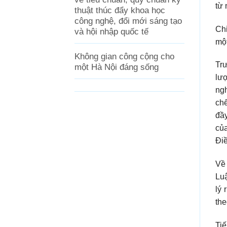
từ 
thuật thúc đẩy khoa học
công nghệ, đổi mới sáng tạo
Chi
và hội nhập quốc tế
một
Không gian công cộng cho
Trư
một Hà Nội đáng sống
lư
ngh
chế
đầy
của
Điề
Về 
Luậ
lý 
the
Tiế