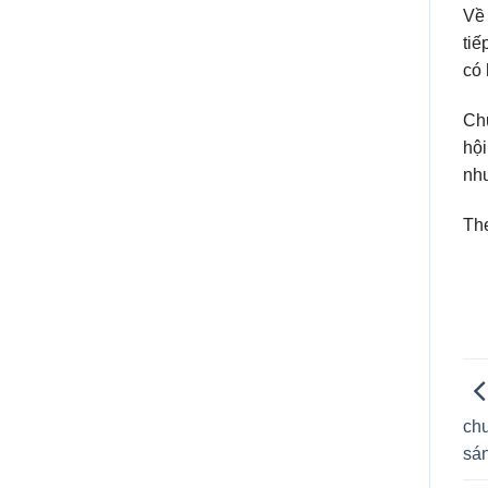
Về 
tiế
có 
Ch
hội
như
Th
chu
sán