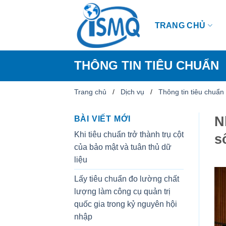
Skip
to
TRANG CHỦ
content
THÔNG TIN TIÊU CHUẨN
Trang chủ
/
Dịch vụ
/
Thông tin tiêu chuẩn
N
BÀI VIẾT MỚI
Khi tiêu chuẩn trở thành trụ cột
s
của bảo mật và tuân thủ dữ
liệu
Lấy tiêu chuẩn đo lường chất
lượng làm công cụ quản trị
quốc gia trong kỷ nguyên hội
nhập